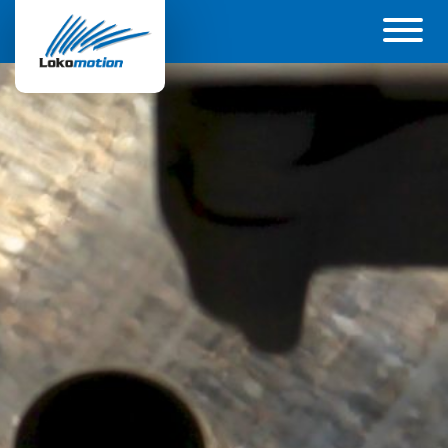
Unternehmen
Geschichte
Management
Wie wir arbeiten
Projekte
Umwelt
Energiemanagement
Lokomotion Austria
Leistungen
Produkte