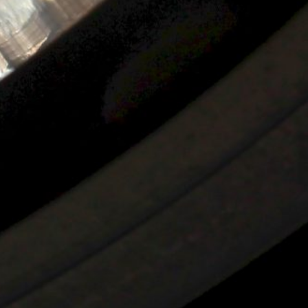
Media
Jubiläumsfilme
Imagefilm
Kontakt
Ansprechpartner
Suchen