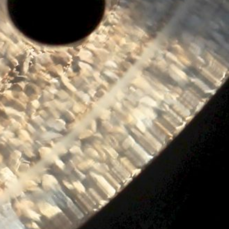
Streckennetz
Lokpool
Lokwerkstatt
Presse & News
Karriere
Ausbildungszentrum
Ausbildungsangebot
Team
Anerkannte Prüfstelle
Räumlichkeiten und Ausstattung