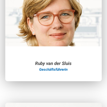
Streckennetz
Lokpool
Lokwerkstatt
Presse & News
Karriere
Ruby van der Sluis
Geschäftsführerin
Ausbildungszentrum
Ausbildungsangebot
Team
Anerkannte Prüfstelle
Räumlichkeiten und Ausstattung