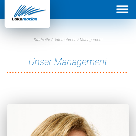
Unternehmen
Geschichte
Startseite
/
Unternehmen
/
Management
Management
Wie wir arbeiten
Unser Management
Projekte
Umwelt
Energiemanagement
Lokomotion Austria
Leistungen
Produkte